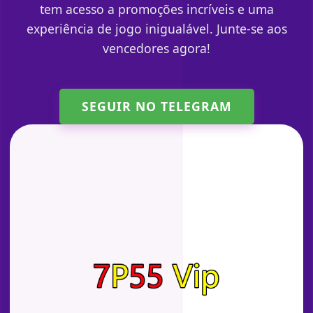
tem acesso a promoções incríveis e uma
experiência de jogo inigualável. Junte-se aos
vencedores agora!
SEGUIR NO TELEGRAM