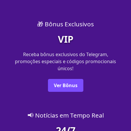
🎁 Bônus Exclusivos
VIP
Receba bônus exclusivos do Telegram,
promoções especiais e códigos promocionais
únicos!
Ver Bônus
📢 Notícias em Tempo Real
24/7