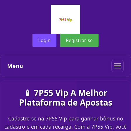
Login
Registrar-se
Menu
📱 7P55 Vip A Melhor
Plataforma de Apostas
Cadastre-se na 7P55 Vip para ganhar bônus no
cadastro e em cada recarga. Com a 7P55 Vip, você