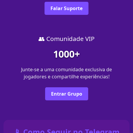
Falar Suporte
👥 Comunidade VIP
1000+
Junte-se a uma comunidade exclusiva de
jogadores e compartilhe experiências!
Entrar Grupo
📱 Como Seguir no Telegram