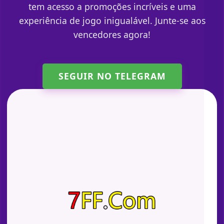
tem acesso a promoções incríveis e uma
experiência de jogo inigualável. Junte-se aos
vencedores agora!
SEGUIR NO TELEGRAM