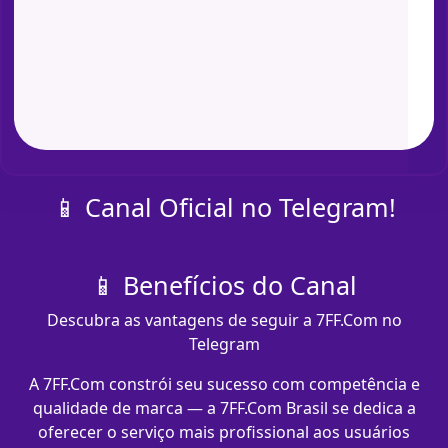
📱 Canal Oficial no Telegram!
📱 Benefícios do Canal
Descubra as vantagens de seguir a 7FF.Com no
Telegram
A 7FF.Com constrói seu sucesso com competência e
qualidade de marca — a 7FF.Com Brasil se dedica a
oferecer o serviço mais profissional aos usuários