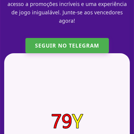
acesso a promoções incríveis e uma experiência
de jogo inigualável. Junte-se aos vencedores
agora!
SEGUIR NO TELEGRAM