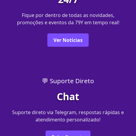
Fique por dentro de todas as novidades,
promoções e eventos da 79Y em tempo real!
Ver Notícias
💬 Suporte Direto
Chat
Suporte direto via Telegram, respostas rápidas e
atendimento personalizado!