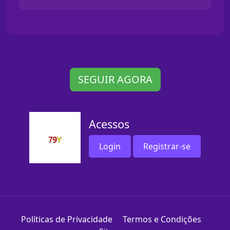
SEGUIR AGORA
Acessos
Login
Registrar-se
Políticas de Privacidade
Termos e Condições