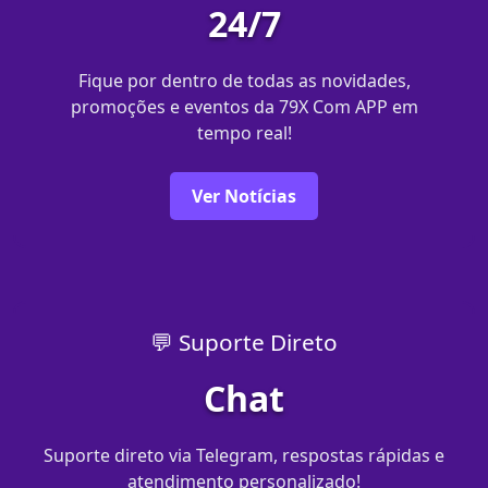
24/7
Fique por dentro de todas as novidades,
promoções e eventos da 79X Com APP em
tempo real!
Ver Notícias
💬 Suporte Direto
Chat
Suporte direto via Telegram, respostas rápidas e
atendimento personalizado!