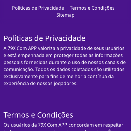
Políticas de Privacidade
Termos e Condições
Sitemap
Políticas de Privacidade
A 79X Com APP valoriza a privacidade de seus usuários
e está empenhada em proteger todas as informações
pessoais fornecidas durante o uso de nossos canais de
comunicação. Todos os dados coletados são utilizados
exclusivamente para fins de melhoria contínua da
experiência de nossos jogadores.
Termos e Condições
Os usuários da 79X Com APP concordam em respeitar