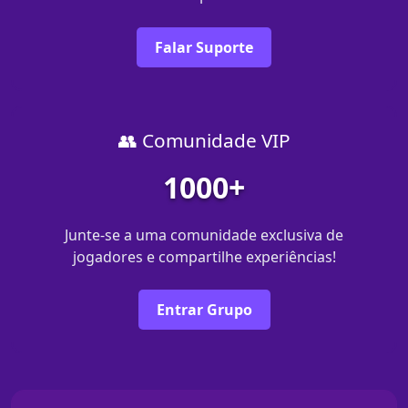
Falar Suporte
👥 Comunidade VIP
1000+
Junte-se a uma comunidade exclusiva de
jogadores e compartilhe experiências!
Entrar Grupo