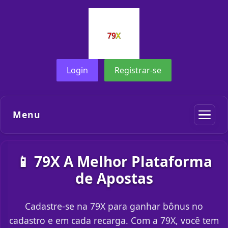
Login
Registrar-se
Menu
📱 79X A Melhor Plataforma
de Apostas
Cadastre-se na 79X para ganhar bônus no
cadastro e em cada recarga. Com a 79X, você tem