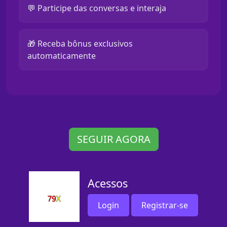
💬 Participe das conversas e interaja
🎁 Receba bônus exclusivos
automaticamente
SEGUIR AGORA
Acessos
Login
Registrar-se