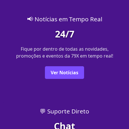
📢 Notícias em Tempo Real
24/7
Fique por dentro de todas as novidades,
promoções e eventos da 79X em tempo real!
Ver Notícias
💬 Suporte Direto
Chat