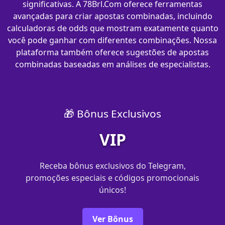
significativas. A 78Brl.Com oferece ferramentas
avançadas para criar apostas combinadas, incluindo
calculadoras de odds que mostram exatamente quanto
você pode ganhar com diferentes combinações. Nossa
plataforma também oferece sugestões de apostas
combinadas baseadas em análises de especialistas.
🎁 Bônus Exclusivos
VIP
Receba bônus exclusivos do Telegram,
promoções especiais e códigos promocionais
únicos!
Ver Bônus