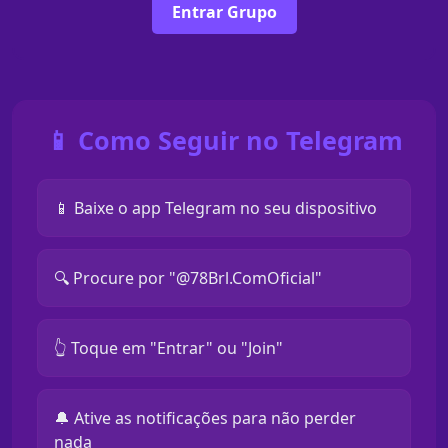
Entrar Grupo
📱 Como Seguir no Telegram
📱 Baixe o app Telegram no seu dispositivo
🔍 Procure por "@78Brl.ComOficial"
👆 Toque em "Entrar" ou "Join"
🔔 Ative as notificações para não perder
nada