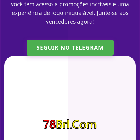
você tem acesso a promoções incríveis e uma
experiência de jogo inigualável. Junte-se aos
vencedores agora!
SEGUIR NO TELEGRAM