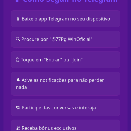
📱 Baixe o app Telegram no seu dispositivo
🔍 Procure por "@77Pg WinOficial"
👆 Toque em "Entrar" ou "Join"
🔔 Ative as notificações para não perder
nada
💬 Participe das conversas e interaja
🎁 Receba bônus exclusivos