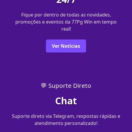
Fique por dentro de todas as novidades,
promoções e eventos da 77Pg Win em tempo
real!
Ver Notícias
💬 Suporte Direto
Chat
Suporte direto via Telegram, respostas rápidas e
atendimento personalizado!