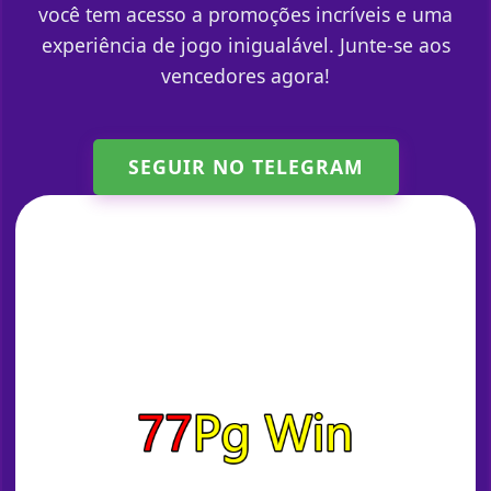
você tem acesso a promoções incríveis e uma
experiência de jogo inigualável. Junte-se aos
vencedores agora!
SEGUIR NO TELEGRAM