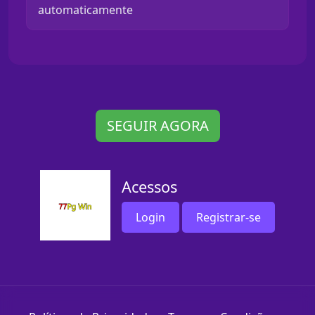
automaticamente
SEGUIR AGORA
Acessos
Login
Registrar-se