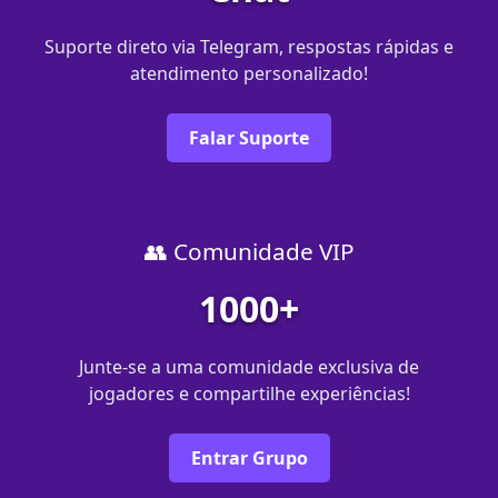
Suporte direto via Telegram, respostas rápidas e
atendimento personalizado!
Falar Suporte
👥 Comunidade VIP
1000+
Junte-se a uma comunidade exclusiva de
jogadores e compartilhe experiências!
Entrar Grupo