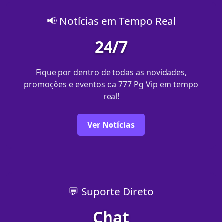
📢 Notícias em Tempo Real
24/7
Fique por dentro de todas as novidades,
promoções e eventos da 777 Pg Vip em tempo
real!
Ver Notícias
💬 Suporte Direto
Chat