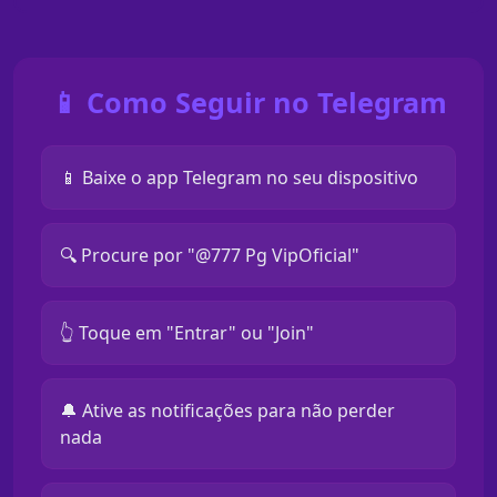
📱 Como Seguir no Telegram
📱 Baixe o app Telegram no seu dispositivo
🔍 Procure por "@777 Pg VipOficial"
👆 Toque em "Entrar" ou "Join"
🔔 Ative as notificações para não perder
nada