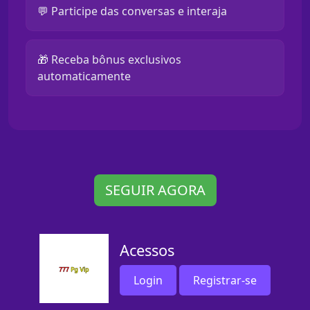
💬 Participe das conversas e interaja
🎁 Receba bônus exclusivos
automaticamente
SEGUIR AGORA
Acessos
Login
Registrar-se