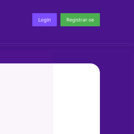
Login
Registrar-se