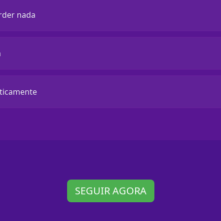
erder nada
a
aticamente
SEGUIR AGORA