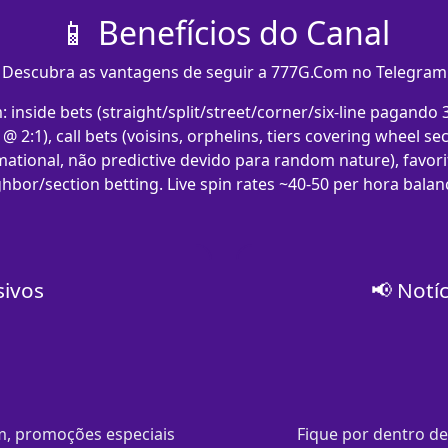
📱 Benefícios do Canal
Descubra as vantagens de seguir a 777G.Com no Telegram
inside bets (straight/split/street/corner/six-line pagando 3
:1), call bets (voisins, orphelins, tiers covering wheel sec
ational, não predictive devido para random nature), favorit
ighbor/section betting. Live spin rates ~40-50 per hora b
sivos
📢 Notí
m, promoções especiais
Fique por dentro d