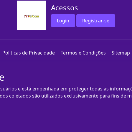
Acessos
Login
Registrar-se
Políticas de Privacidade
Termos e Condições
Sitemap
de
 usuários e está empenhada em proteger todas as informaçõ
os coletados são utilizados exclusivamente para fins de m