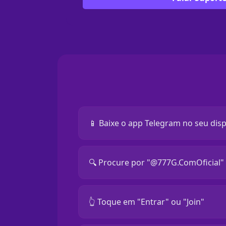
📱 Baixe o app Telegram no seu disp
🔍 Procure por "@777G.ComOficial"
👆 Toque em "Entrar" ou "Join"