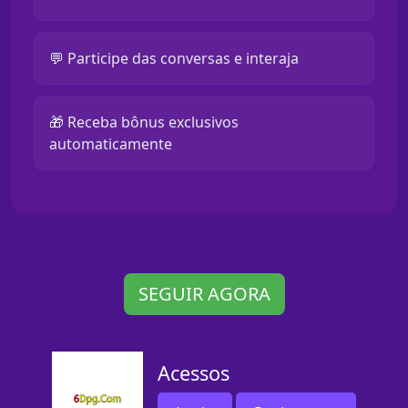
💬 Participe das conversas e interaja
🎁 Receba bônus exclusivos
automaticamente
SEGUIR AGORA
Acessos