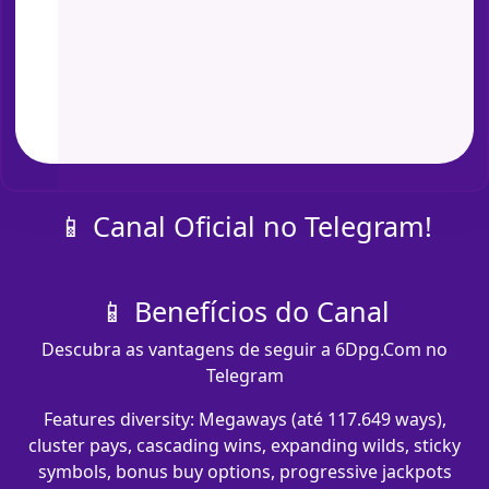
📱 Canal Oficial no Telegram!
📱 Benefícios do Canal
Descubra as vantagens de seguir a 6Dpg.Com no
Telegram
Features diversity: Megaways (até 117.649 ways),
cluster pays, cascading wins, expanding wilds, sticky
symbols, bonus buy options, progressive jackpots