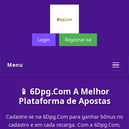
Login
Registrar-se
Menu
📱 6Dpg.Com A Melhor
Plataforma de Apostas
Cadastre-se na 6Dpg.Com para ganhar bônus no
cadastro e em cada recarga. Com a 6Dpg.Com,