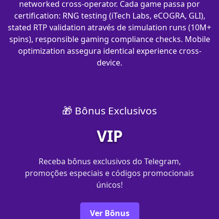
networked cross-operator. Cada game passa por
certification: RNG testing (iTech Labs, eCOGRA, GLI),
stated RTP validation através de simulation runs (10M+
spins), responsible gaming compliance checks. Mobile
optimization assegura identical experience cross-
device.
🎁 Bônus Exclusivos
VIP
Receba bônus exclusivos do Telegram,
promoções especiais e códigos promocionais
únicos!
Ver Bônus