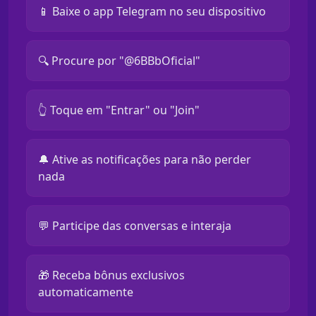
📱 Baixe o app Telegram no seu dispositivo
🔍 Procure por "@6BBbOficial"
👆 Toque em "Entrar" ou "Join"
🔔 Ative as notificações para não perder
nada
💬 Participe das conversas e interaja
🎁 Receba bônus exclusivos
automaticamente