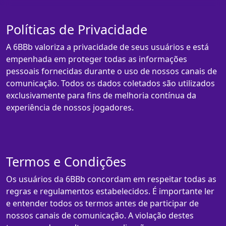
Políticas de Privacidade
A 6BBb valoriza a privacidade de seus usuários e está
empenhada em proteger todas as informações
pessoais fornecidas durante o uso de nossos canais de
comunicação. Todos os dados coletados são utilizados
exclusivamente para fins de melhoria contínua da
experiência de nossos jogadores.
Termos e Condições
Os usuários da 6BBb concordam em respeitar todas as
regras e regulamentos estabelecidos. É importante ler
e entender todos os termos antes de participar de
nossos canais de comunicação. A violação destes