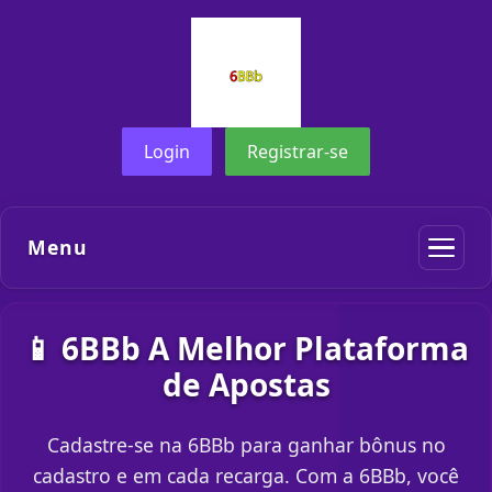
Login
Registrar-se
Menu
📱 6BBb A Melhor Plataforma
de Apostas
Cadastre-se na 6BBb para ganhar bônus no
cadastro e em cada recarga. Com a 6BBb, você