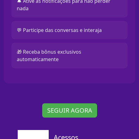
🔔 Ative as notificações para não perder
nada
💬 Participe das conversas e interaja
🎁 Receba bônus exclusivos
automaticamente
SEGUIR AGORA
Acessos