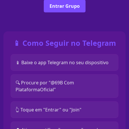
Entrar Grupo
📱 Como Seguir no Telegram
📱 Baixe o app Telegram no seu dispositivo
🔍 Procure por "@69B Com
PlataformaOficial"
👆 Toque em "Entrar" ou "Join"