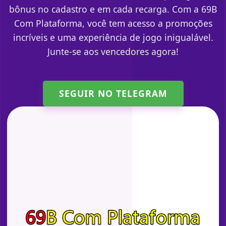
bônus no cadastro e em cada recarga. Com a 69B
Com Plataforma, você tem acesso a promoções
incríveis e uma experiência de jogo inigualável.
Junte-se aos vencedores agora!
SEGUIR NO TELEGRAM