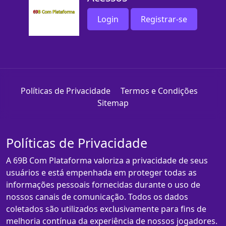
Login
Registrar-se
Políticas de Privacidade
Termos e Condições
Sitemap
Políticas de Privacidade
A 69B Com Plataforma valoriza a privacidade de seus
usuários e está empenhada em proteger todas as
informações pessoais fornecidas durante o uso de
nossos canais de comunicação. Todos os dados
coletados são utilizados exclusivamente para fins de
melhoria contínua da experiência de nossos jogadores.