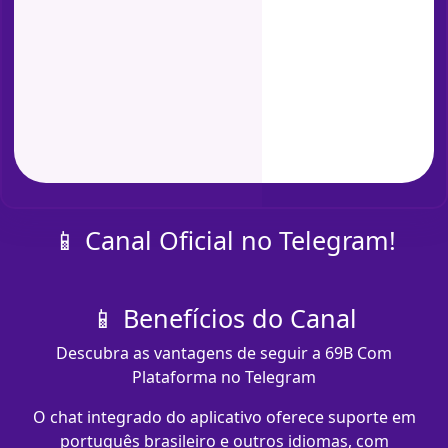
📱 Canal Oficial no Telegram!
📱 Benefícios do Canal
Descubra as vantagens de seguir a 69B Com
Plataforma no Telegram
O chat integrado do aplicativo oferece suporte em
português brasileiro e outros idiomas, com