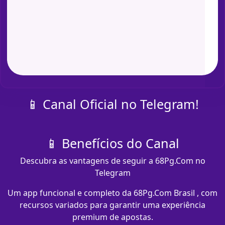
📱 Canal Oficial no Telegram!
📱 Benefícios do Canal
Descubra as vantagens de seguir a 68Pg.Com no
Telegram
Um app funcional e completo da 68Pg.Com Brasil , com
recursos variados para garantir uma experiência
premium de apostas.