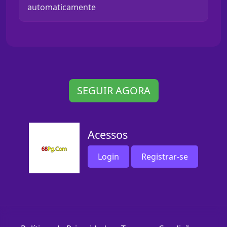
automaticamente
SEGUIR AGORA
Acessos
Login
Registrar-se