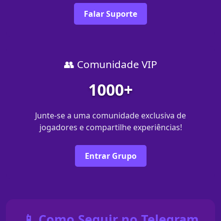
Falar Suporte
👥 Comunidade VIP
1000+
Junte-se a uma comunidade exclusiva de
jogadores e compartilhe experiências!
Entrar Grupo
📱 Como Seguir no Telegram