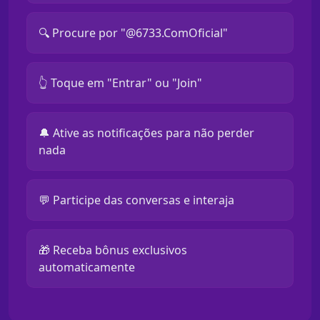
🔍 Procure por "@6733.ComOficial"
👆 Toque em "Entrar" ou "Join"
🔔 Ative as notificações para não perder
nada
💬 Participe das conversas e interaja
🎁 Receba bônus exclusivos
automaticamente