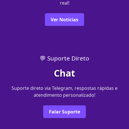
real!
Ver Notícias
💬 Suporte Direto
Chat
Suporte direto via Telegram, respostas rápidas e
atendimento personalizado!
Falar Suporte