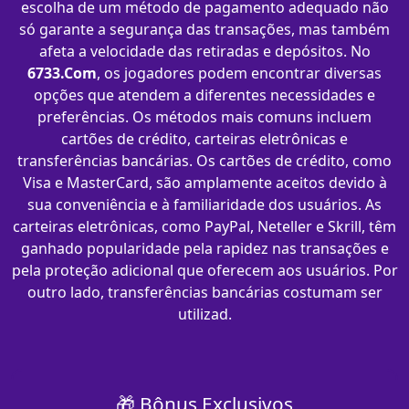
escolha de um método de pagamento adequado não
só garante a segurança das transações, mas também
afeta a velocidade das retiradas e depósitos. No
6733.Com
, os jogadores podem encontrar diversas
opções que atendem a diferentes necessidades e
preferências. Os métodos mais comuns incluem
cartões de crédito, carteiras eletrônicas e
transferências bancárias. Os cartões de crédito, como
Visa e MasterCard, são amplamente aceitos devido à
sua conveniência e à familiaridade dos usuários. As
carteiras eletrônicas, como PayPal, Neteller e Skrill, têm
ganhado popularidade pela rapidez nas transações e
pela proteção adicional que oferecem aos usuários. Por
outro lado, transferências bancárias costumam ser
utilizad.
🎁 Bônus Exclusivos