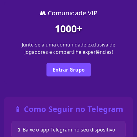
👥 Comunidade VIP
1000+
Junte-se a uma comunidade exclusiva de
jogadores e compartilhe experiências!
Entrar Grupo
📱 Como Seguir no Telegram
📱 Baixe o app Telegram no seu dispositivo