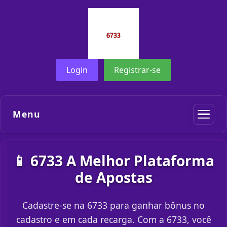
Login
Registrar-se
Menu
📱 6733 A Melhor Plataforma
de Apostas
Cadastre-se na 6733 para ganhar bônus no
cadastro e em cada recarga. Com a 6733, você