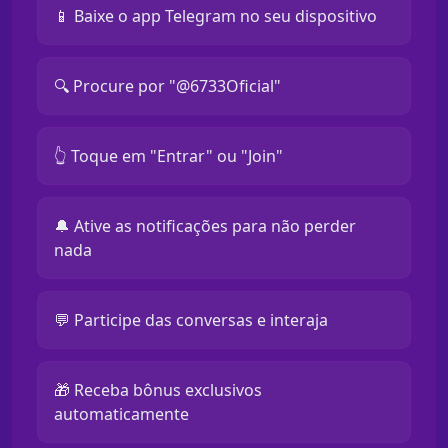
📱 Baixe o app Telegram no seu dispositivo
🔍 Procure por "@6733Oficial"
👆 Toque em "Entrar" ou "Join"
🔔 Ative as notificações para não perder
nada
💬 Participe das conversas e interaja
🎁 Receba bônus exclusivos
automaticamente