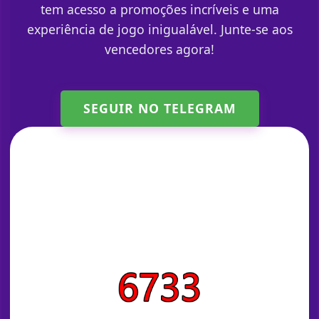
tem acesso a promoções incríveis e uma
experiência de jogo inigualável. Junte-se aos
vencedores agora!
SEGUIR NO TELEGRAM