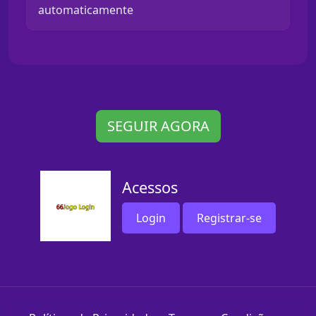
automaticamente
SEGUIR AGORA
Acessos
Login
Registrar-se