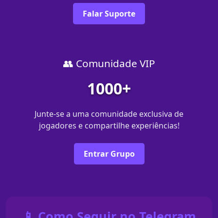
Falar Suporte
👥 Comunidade VIP
1000+
Junte-se a uma comunidade exclusiva de
jogadores e compartilhe experiências!
Entrar Grupo
📱 Como Seguir no Telegram