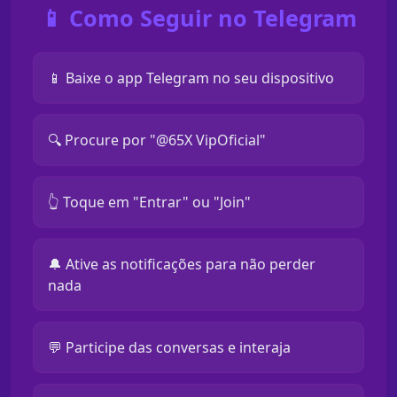
📱 Como Seguir no Telegram
📱 Baixe o app Telegram no seu dispositivo
🔍 Procure por "@65X VipOficial"
👆 Toque em "Entrar" ou "Join"
🔔 Ative as notificações para não perder
nada
💬 Participe das conversas e interaja