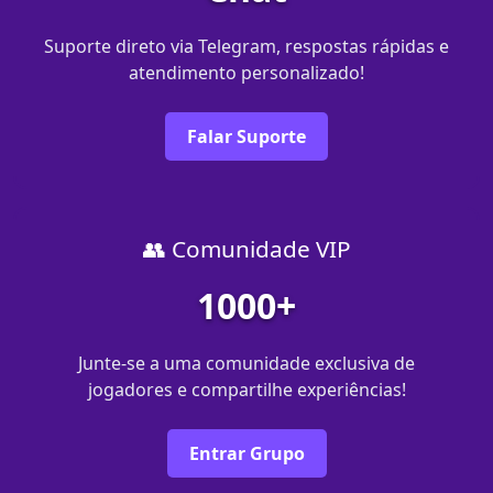
Suporte direto via Telegram, respostas rápidas e
atendimento personalizado!
Falar Suporte
👥 Comunidade VIP
1000+
Junte-se a uma comunidade exclusiva de
jogadores e compartilhe experiências!
Entrar Grupo