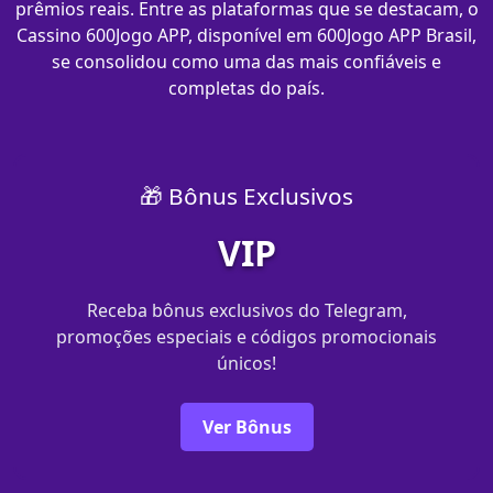
prêmios reais. Entre as plataformas que se destacam, o
Cassino 600Jogo APP, disponível em 600Jogo APP Brasil,
se consolidou como uma das mais confiáveis e
completas do país.
🎁 Bônus Exclusivos
VIP
Receba bônus exclusivos do Telegram,
promoções especiais e códigos promocionais
únicos!
Ver Bônus