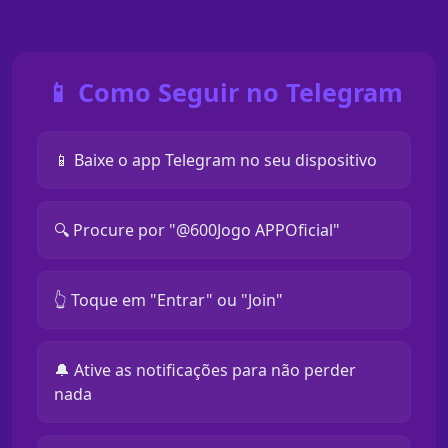
📱 Como Seguir no Telegram
📱 Baixe o app Telegram no seu dispositivo
🔍 Procure por "@600Jogo APPOficial"
👆 Toque em "Entrar" ou "Join"
🔔 Ative as notificações para não perder
nada