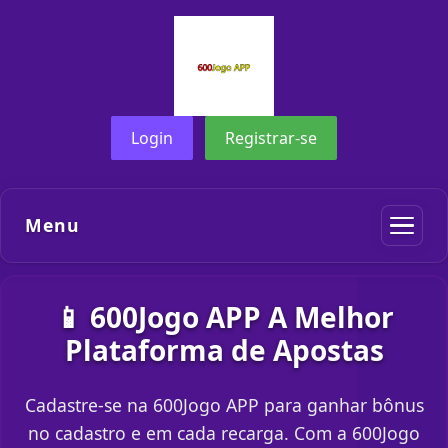
Login
Registrar-se
Menu
📱 600Jogo APP A Melhor
Plataforma de Apostas
Cadastre-se na 600Jogo APP para ganhar bônus
no cadastro e em cada recarga. Com a 600Jogo