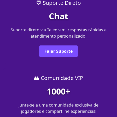
💬 Suporte Direto
Chat
Suporte direto via Telegram, respostas rápidas e
atendimento personalizado!
Falar Suporte
👥 Comunidade VIP
1000+
Junte-se a uma comunidade exclusiva de
jogadores e compartilhe experiências!