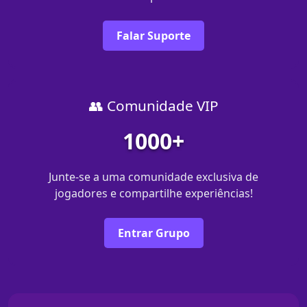
Falar Suporte
👥 Comunidade VIP
1000+
Junte-se a uma comunidade exclusiva de
jogadores e compartilhe experiências!
Entrar Grupo