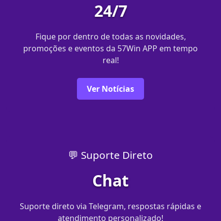
24/7
Fique por dentro de todas as novidades,
promoções e eventos da 57Win APP em tempo
real!
Ver Notícias
💬 Suporte Direto
Chat
Suporte direto via Telegram, respostas rápidas e
atendimento personalizado!