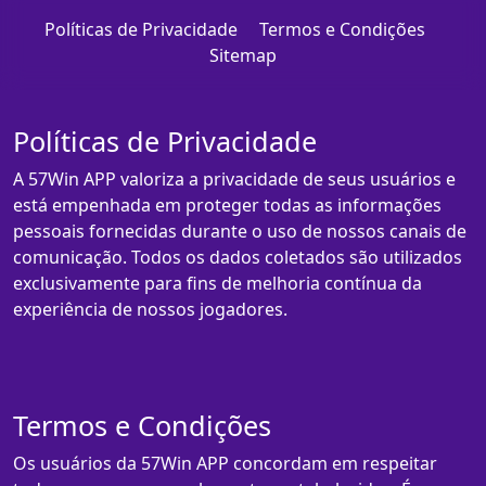
Políticas de Privacidade
Termos e Condições
Sitemap
Políticas de Privacidade
A 57Win APP valoriza a privacidade de seus usuários e
está empenhada em proteger todas as informações
pessoais fornecidas durante o uso de nossos canais de
comunicação. Todos os dados coletados são utilizados
exclusivamente para fins de melhoria contínua da
experiência de nossos jogadores.
Termos e Condições
Os usuários da 57Win APP concordam em respeitar