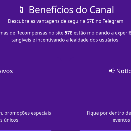
📱 Benefícios do Canal
Descubra as vantagens de seguir a 57E no Telegram
amas de Recompensas no site
57E
estão moldando a experiên
tangíveis e incentivando a lealdade dos usuários.
sivos
📢 Notí
m, promoções especiais
Fique por dentro d
s únicos!
eventos