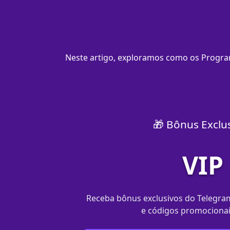
Neste artigo, exploramos como os Progr
🎁 Bônus Exclu
VIP
Receba bônus exclusivos do Telegra
e códigos promocionai