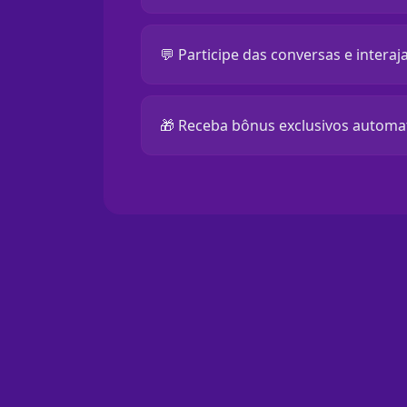
💬 Participe das conversas e interaj
🎁 Receba bônus exclusivos autom