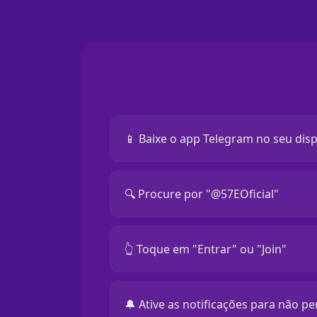
📱 Baixe o app Telegram no seu disp
🔍 Procure por "@57EOficial"
👆 Toque em "Entrar" ou "Join"
🔔 Ative as notificações para não p