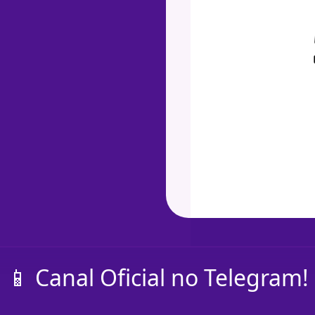
📱 Canal Oficial no Telegram!