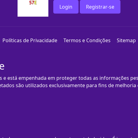
Login
Registrar-se
Políticas de Privacidade
Termos e Condições
Sitemap
de
ios e está empenhada em proteger todas as informações pe
tados são utilizados exclusivamente para fins de melhoria