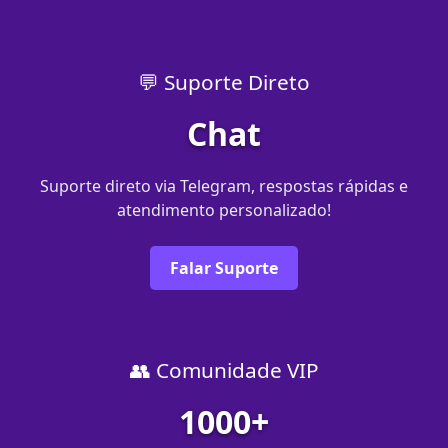
💬 Suporte Direto
Chat
Suporte direto via Telegram, respostas rápidas e
atendimento personalizado!
Falar Suporte
👥 Comunidade VIP
1000+