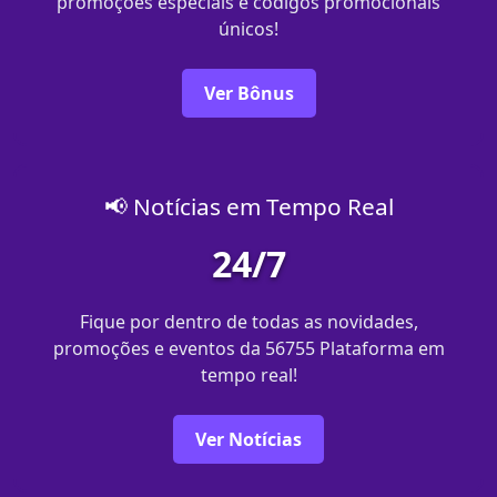
promoções especiais e códigos promocionais
únicos!
Ver Bônus
📢 Notícias em Tempo Real
24/7
Fique por dentro de todas as novidades,
promoções e eventos da 56755 Plataforma em
tempo real!
Ver Notícias