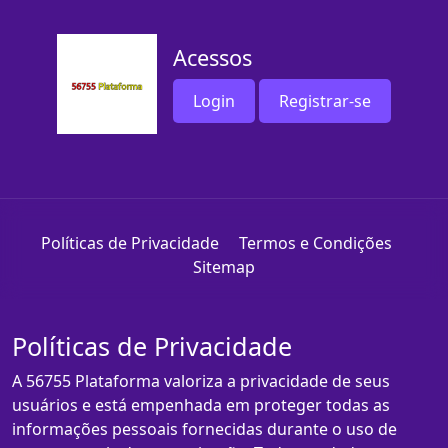
Acessos
Login
Registrar-se
Políticas de Privacidade
Termos e Condições
Sitemap
Políticas de Privacidade
A 56755 Plataforma valoriza a privacidade de seus
usuários e está empenhada em proteger todas as
informações pessoais fornecidas durante o uso de