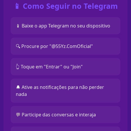
📱 Como Seguir no Telegram
📱 Baixe o app Telegram no seu dispositivo
🔍 Procure por "@55Yz.ComOficial"
👆 Toque em "Entrar" ou "Join"
🔔 Ative as notificações para não perder
nada
💬 Participe das conversas e interaja