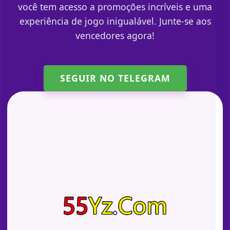
você tem acesso a promoções incríveis e uma
experiência de jogo inigualável. Junte-se aos
vencedores agora!
SEGUIR NO TELEGRAM