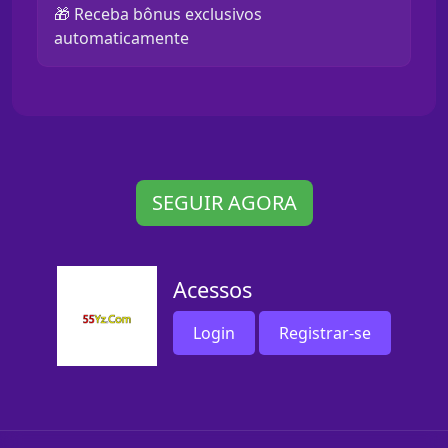
🎁 Receba bônus exclusivos
automaticamente
SEGUIR AGORA
Acessos
Login
Registrar-se