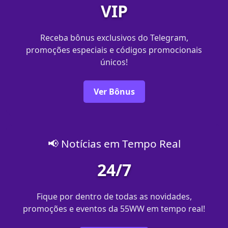
VIP
Receba bônus exclusivos do Telegram,
promoções especiais e códigos promocionais
únicos!
Ver Bônus
📢 Notícias em Tempo Real
24/7
Fique por dentro de todas as novidades,
promoções e eventos da 55WW em tempo real!