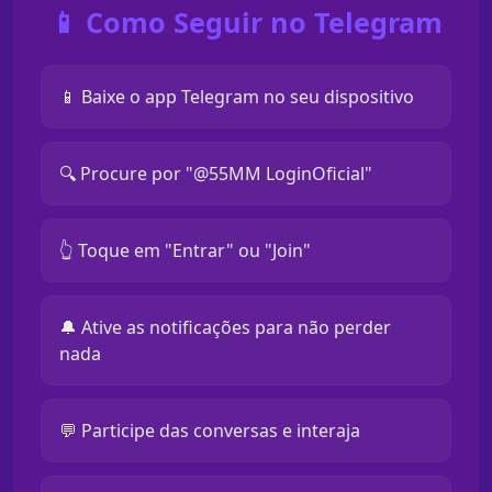
📱 Como Seguir no Telegram
📱 Baixe o app Telegram no seu dispositivo
🔍 Procure por "@55MM LoginOficial"
👆 Toque em "Entrar" ou "Join"
🔔 Ative as notificações para não perder
nada
💬 Participe das conversas e interaja