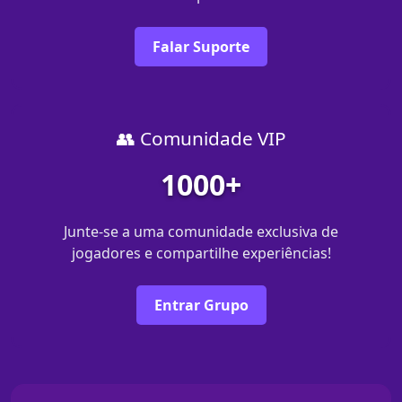
Falar Suporte
👥 Comunidade VIP
1000+
Junte-se a uma comunidade exclusiva de
jogadores e compartilhe experiências!
Entrar Grupo