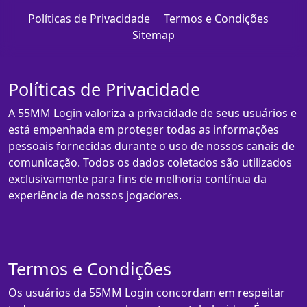
Políticas de Privacidade
Termos e Condições
Sitemap
Políticas de Privacidade
A 55MM Login valoriza a privacidade de seus usuários e
está empenhada em proteger todas as informações
pessoais fornecidas durante o uso de nossos canais de
comunicação. Todos os dados coletados são utilizados
exclusivamente para fins de melhoria contínua da
experiência de nossos jogadores.
Termos e Condições
Os usuários da 55MM Login concordam em respeitar