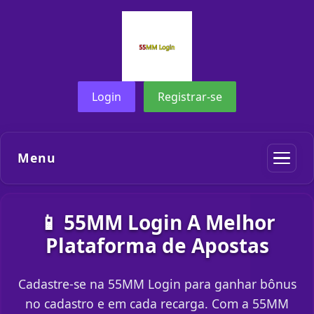
Login
Registrar-se
Menu
📱 55MM Login A Melhor
Plataforma de Apostas
Cadastre-se na 55MM Login para ganhar bônus
no cadastro e em cada recarga. Com a 55MM