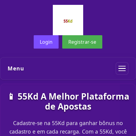
Login
Registrar-se
Menu
📱 55Kd A Melhor Plataforma
de Apostas
Cadastre-se na 55Kd para ganhar bônus no
cadastro e em cada recarga. Com a 55Kd, você