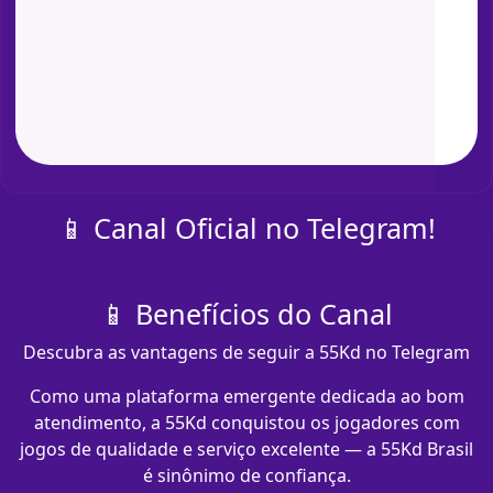
📱 Canal Oficial no Telegram!
📱 Benefícios do Canal
Descubra as vantagens de seguir a 55Kd no Telegram
Como uma plataforma emergente dedicada ao bom
atendimento, a 55Kd conquistou os jogadores com
jogos de qualidade e serviço excelente — a 55Kd Brasil
é sinônimo de confiança.