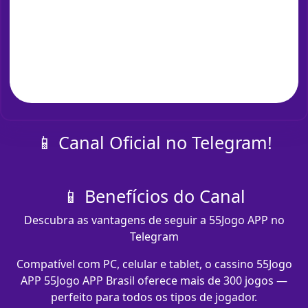
📱 Canal Oficial no Telegram!
📱 Benefícios do Canal
Descubra as vantagens de seguir a 55Jogo APP no
Telegram
Compatível com PC, celular e tablet, o cassino 55Jogo
APP 55Jogo APP Brasil oferece mais de 300 jogos —
perfeito para todos os tipos de jogador.