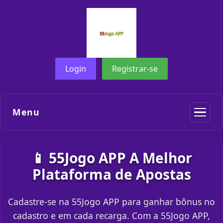
Login
Registrar-se
Menu
📱 55Jogo APP A Melhor
Plataforma de Apostas
Cadastre-se na 55Jogo APP para ganhar bônus no
cadastro e em cada recarga. Com a 55Jogo APP,