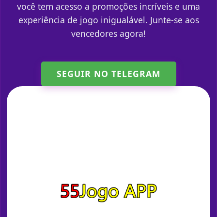
você tem acesso a promoções incríveis e uma
experiência de jogo inigualável. Junte-se aos
vencedores agora!
SEGUIR NO TELEGRAM