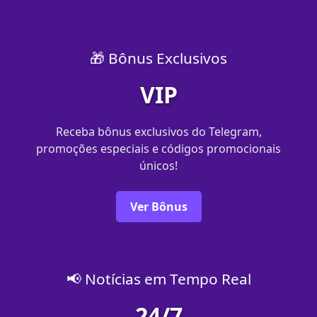
🎁 Bônus Exclusivos
VIP
Receba bônus exclusivos do Telegram,
promoções especiais e códigos promocionais
únicos!
Ver Bônus
📢 Notícias em Tempo Real
24/7