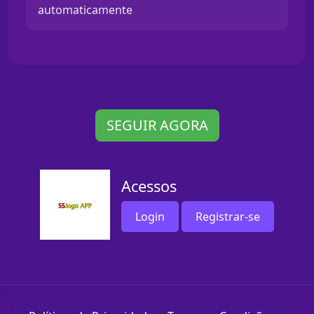
automaticamente
SEGUIR AGORA
Acessos
Login
Registrar-se