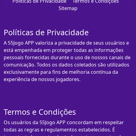
Políticas de Privacidade
Termos e Condições
Sitemap
Políticas de Privacidade
A 55Jogo APP valoriza a privacidade de seus usuários e
está empenhada em proteger todas as informações
pessoais fornecidas durante o uso de nossos canais de
comunicação. Todos os dados coletados são utilizados
exclusivamente para fins de melhoria contínua da
experiência de nossos jogadores.
Termos e Condições
Os usuários da 55Jogo APP concordam em respeitar
todas as regras e regulamentos estabelecidos. É