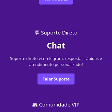
💬 Suporte Direto
Chat
Suporte direto via Telegram, respostas rápidas e
atendimento personalizado!
Falar Suporte
👥 Comunidade VIP