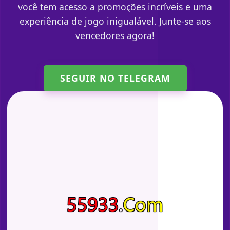
você tem acesso a promoções incríveis e uma
experiência de jogo inigualável. Junte-se aos
vencedores agora!
SEGUIR NO TELEGRAM