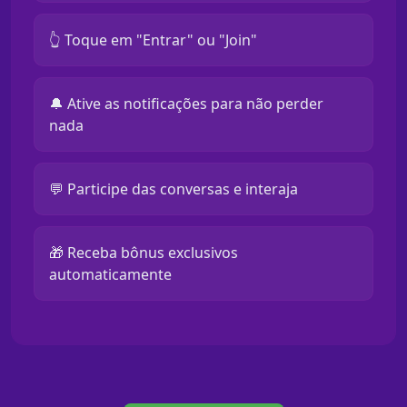
👆 Toque em "Entrar" ou "Join"
🔔 Ative as notificações para não perder
nada
💬 Participe das conversas e interaja
🎁 Receba bônus exclusivos
automaticamente