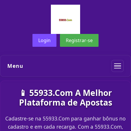
Login
Registrar-se
Menu
📱 55933.Com A Melhor
Plataforma de Apostas
Cadastre-se na 55933.Com para ganhar bônus no
cadastro e em cada recarga. Com a 55933.Com,