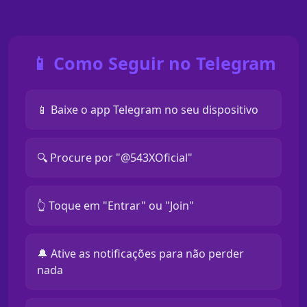
📱 Como Seguir no Telegram
📱 Baixe o app Telegram no seu dispositivo
🔍 Procure por "@543XOficial"
👆 Toque em "Entrar" ou "Join"
🔔 Ative as notificações para não perder
nada