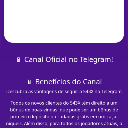
📱 Canal Oficial no Telegram!
📱 Benefícios do Canal
Descubra as vantagens de seguir a 543X no Telegram
Todos os novos clientes do 543X têm direito a um
bônus de boas-vindas, que pode ser um bônus de
primeiro depósito ou rodadas grátis em um caça-
níqueis. Além disso, para todos os jogadores atuais, o