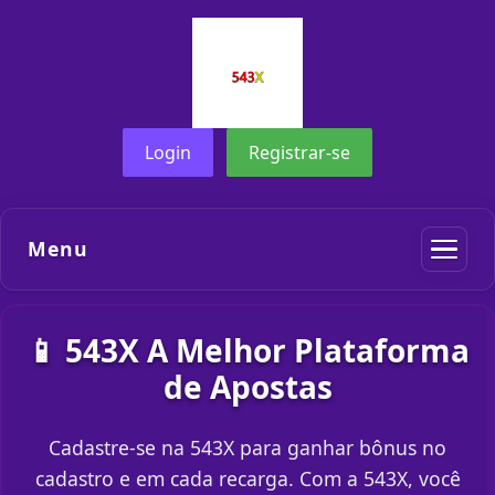
Login
Registrar-se
Menu
📱 543X A Melhor Plataforma
de Apostas
Cadastre-se na 543X para ganhar bônus no
cadastro e em cada recarga. Com a 543X, você