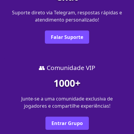
Suporte direto via Telegram, respostas rápidas e
atendimento personalizado!
Falar Suporte
👥 Comunidade VIP
1000+
Junte-se a uma comunidade exclusiva de
jogadores e compartilhe experiências!
Entrar Grupo