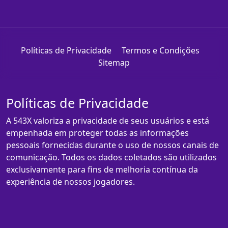
Políticas de Privacidade
Termos e Condições
Sitemap
Políticas de Privacidade
A 543X valoriza a privacidade de seus usuários e está
empenhada em proteger todas as informações
pessoais fornecidas durante o uso de nossos canais de
comunicação. Todos os dados coletados são utilizados
exclusivamente para fins de melhoria contínua da
experiência de nossos jogadores.