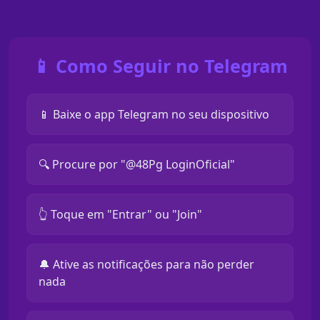
📱 Como Seguir no Telegram
📱 Baixe o app Telegram no seu dispositivo
🔍 Procure por "@48Pg LoginOficial"
👆 Toque em "Entrar" ou "Join"
🔔 Ative as notificações para não perder
nada