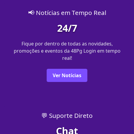
📢 Notícias em Tempo Real
24/7
Fique por dentro de todas as novidades,
promoções e eventos da 48Pg Login em tempo
real!
Ver Notícias
💬 Suporte Direto
Chat