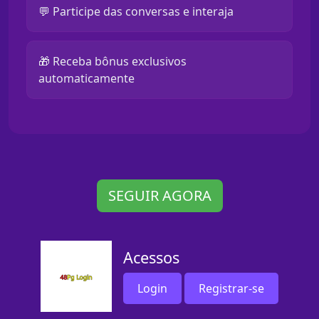
💬 Participe das conversas e interaja
🎁 Receba bônus exclusivos
automaticamente
SEGUIR AGORA
Acessos
Login
Registrar-se