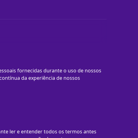
essoais fornecidas durante o uso de nossos
 contínua da experiência de nossos
nte ler e entender todos os termos antes