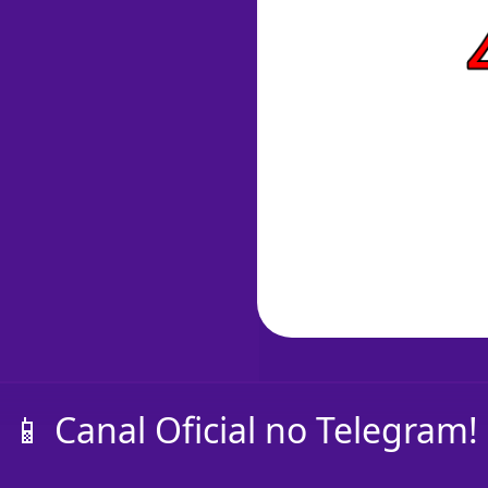
📱 Canal Oficial no Telegram!