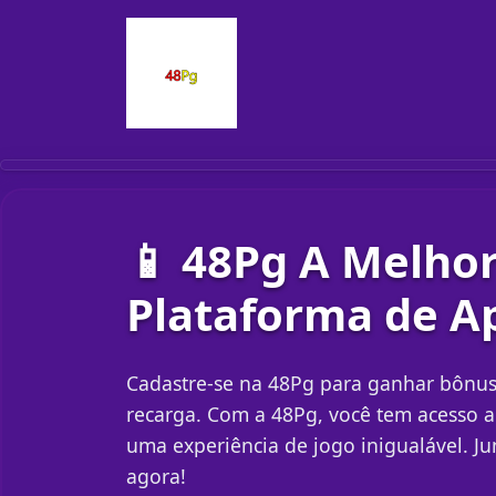
📱 48Pg A Melho
Plataforma de A
Cadastre-se na 48Pg para ganhar bônus
recarga. Com a 48Pg, você tem acesso a
uma experiência de jogo inigualável. J
agora!