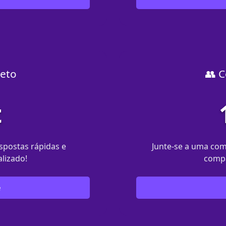
reto
👥 
t
espostas rápidas e
Junte-se a uma com
lizado!
compa
e