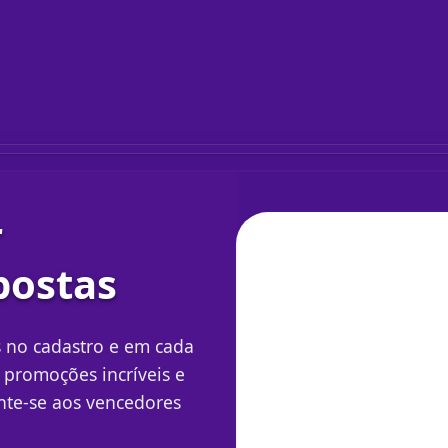
r
postas
 no cadastro e em cada
 promoções incríveis e
unte-se aos vencedores