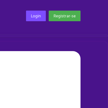
Login
Registrar-se