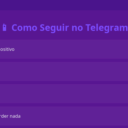
📱 Como Seguir no Telegram
ositivo
erder nada