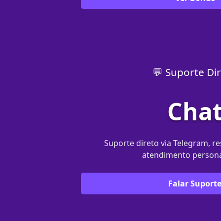
💬 Suporte Di
Cha
Suporte direto via Telegram, r
atendimento persona
Falar Suport