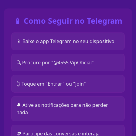
📱 Como Seguir no Telegram
📱 Baixe o app Telegram no seu dispositivo
🔍 Procure por "@4555 VipOficial"
👆 Toque em "Entrar" ou "Join"
🔔 Ative as notificações para não perder
nada
💬 Participe das conversas e interaja