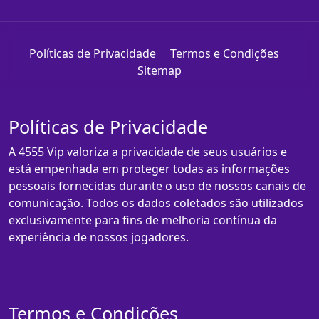
Políticas de Privacidade
Termos e Condições
Sitemap
Políticas de Privacidade
A 4555 Vip valoriza a privacidade de seus usuários e
está empenhada em proteger todas as informações
pessoais fornecidas durante o uso de nossos canais de
comunicação. Todos os dados coletados são utilizados
exclusivamente para fins de melhoria contínua da
experiência de nossos jogadores.
Termos e Condições