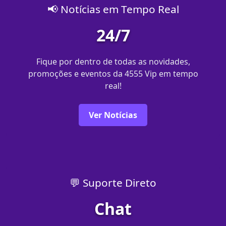
📢 Notícias em Tempo Real
24/7
Fique por dentro de todas as novidades,
promoções e eventos da 4555 Vip em tempo
real!
Ver Notícias
💬 Suporte Direto
Chat