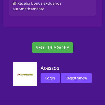
🎁 Receba bônus exclusivos
automaticamente
SEGUIR AGORA
Acessos
Login
Registrar-se