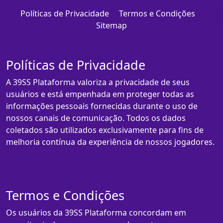
Políticas de Privacidade
Termos e Condições
Sitemap
Políticas de Privacidade
A 39SS Plataforma valoriza a privacidade de seus
usuários e está empenhada em proteger todas as
informações pessoais fornecidas durante o uso de
nossos canais de comunicação. Todos os dados
coletados são utilizados exclusivamente para fins de
melhoria contínua da experiência de nossos jogadores.
Termos e Condições
Os usuários da 39SS Plataforma concordam em