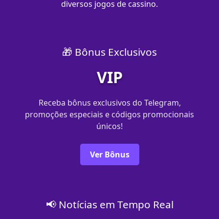
diversos jogos de cassino.
🎁 Bônus Exclusivos
VIP
Receba bônus exclusivos do Telegram,
promoções especiais e códigos promocionais
únicos!
Ver Bônus
📢 Notícias em Tempo Real