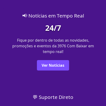
📢 Notícias em Tempo Real
24/7
Fique por dentro de todas as novidades,
promoções e eventos da 3976 Com Baixar em
tempo real!
Ver Notícias
💬 Suporte Direto