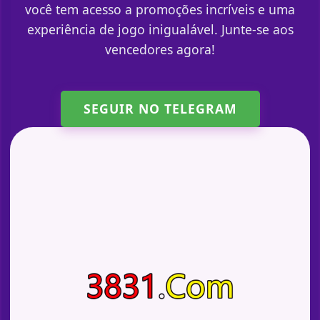
você tem acesso a promoções incríveis e uma
experiência de jogo inigualável. Junte-se aos
vencedores agora!
SEGUIR NO TELEGRAM