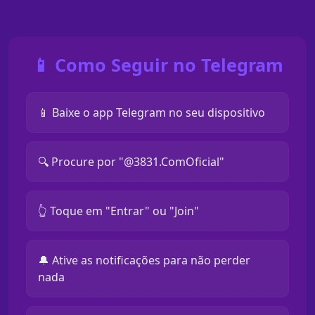
📱 Como Seguir no Telegram
📱 Baixe o app Telegram no seu dispositivo
🔍 Procure por "@3831.ComOficial"
👆 Toque em "Entrar" ou "Join"
🔔 Ative as notificações para não perder
nada