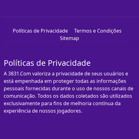
Políticas de Privacidade
Termos e Condições
Sitemap
Políticas de Privacidade
A 3831.Com valoriza a privacidade de seus usuários e
está empenhada em proteger todas as informações
pessoais fornecidas durante o uso de nossos canais de
comunicação. Todos os dados coletados são utilizados
exclusivamente para fins de melhoria contínua da
experiência de nossos jogadores.