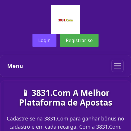
Login
Registrar-se
Menu
📱 3831.Com A Melhor
Plataforma de Apostas
Cadastre-se na 3831.Com para ganhar bônus no
cadastro e em cada recarga. Com a 3831.Com,