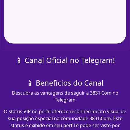
📱 Canal Oficial no Telegram!
📱 Benefícios do Canal
Descubra as vantagens de seguir a 3831.Com no
Telegram
O status VIP no perfil oferece reconhecimento visual de
sua posição especial na comunidade 3831.Com. Este
status é exibido em seu perfil e pode ser visto por