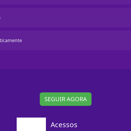
a
aticamente
SEGUIR AGORA
Acessos