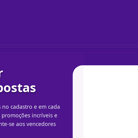
r
postas
s no cadastro e em cada
 promoções incríveis e
unte-se aos vencedores