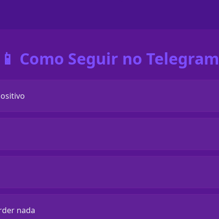
📱 Como Seguir no Telegram
ositivo
erder nada