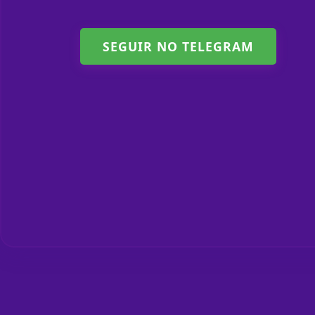
SEGUIR NO TELEGRAM