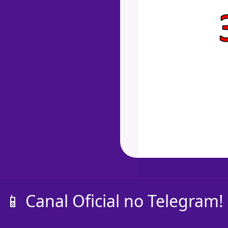
📱 Canal Oficial no Telegram!