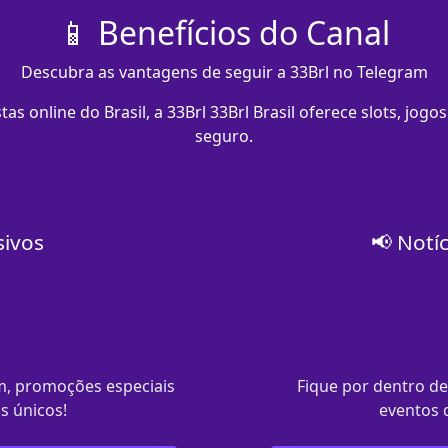
📱 Benefícios do Canal
Descubra as vantagens de seguir a 33Brl no Telegram
s online do Brasil, a 33Brl 33Brl Brasil oferece slots, jo
seguro.
sivos
📢 Notí
m, promoções especiais
Fique por dentro d
s únicos!
eventos 