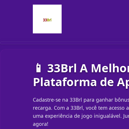
📱 33Brl A Melho
Plataforma de A
Cadastre-se na 33Brl para ganhar bônu
recarga. Com a 33Brl, você tem acesso a
uma experiência de jogo inigualável. J
agora!