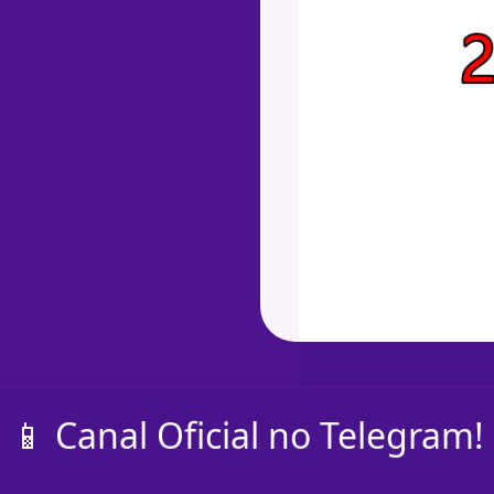
📱 Canal Oficial no Telegram!