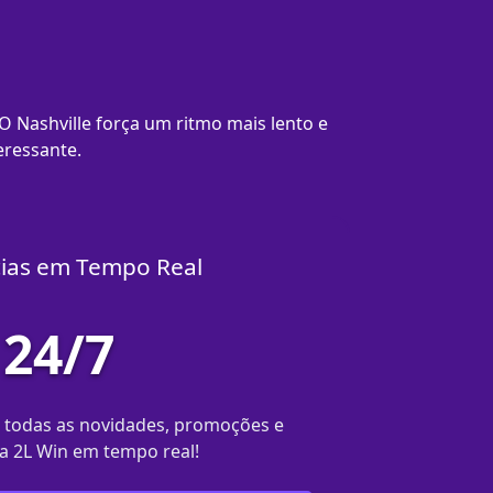
O Nashville força um ritmo mais lento e
eressante.
cias em Tempo Real
24/7
e todas as novidades, promoções e
a 2L Win em tempo real!