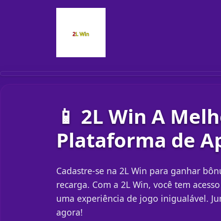
📱 2L Win A Melh
Plataforma de A
Cadastre-se na 2L Win para ganhar bôn
recarga. Com a 2L Win, você tem acesso
uma experiência de jogo inigualável. J
agora!