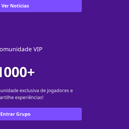
Ver Notícias
Comunidade VIP
1000+
unidade exclusiva de jogadores e
rtilhe experiências!
Entrar Grupo