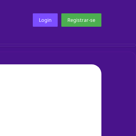
Login
Registrar-se