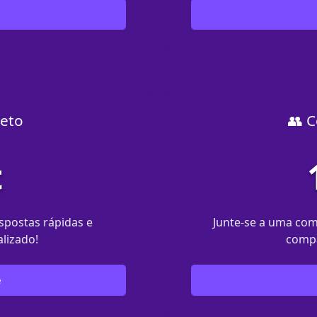
reto
👥 
t
espostas rápidas e
Junte-se a uma com
lizado!
compa
e