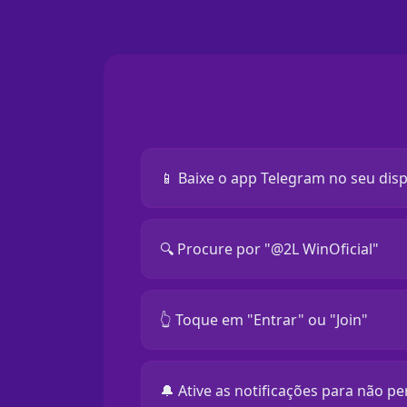
📱 Baixe o app Telegram no seu disp
🔍 Procure por "@2L WinOficial"
👆 Toque em "Entrar" ou "Join"
🔔 Ative as notificações para não p