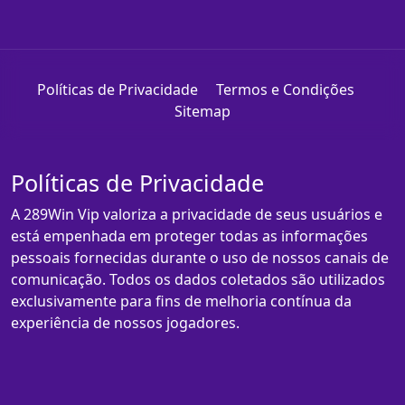
Políticas de Privacidade
Termos e Condições
Sitemap
Políticas de Privacidade
A 289Win Vip valoriza a privacidade de seus usuários e
está empenhada em proteger todas as informações
pessoais fornecidas durante o uso de nossos canais de
comunicação. Todos os dados coletados são utilizados
exclusivamente para fins de melhoria contínua da
experiência de nossos jogadores.