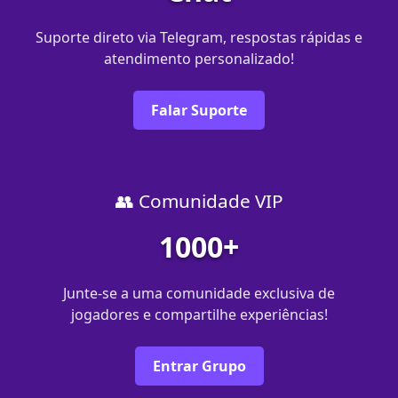
Suporte direto via Telegram, respostas rápidas e
atendimento personalizado!
Falar Suporte
👥 Comunidade VIP
1000+
Junte-se a uma comunidade exclusiva de
jogadores e compartilhe experiências!
Entrar Grupo