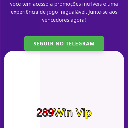
você tem acesso a promoções incríveis e uma
experiência de jogo inigualável. Junte-se aos
vencedores agora!
SEGUIR NO TELEGRAM