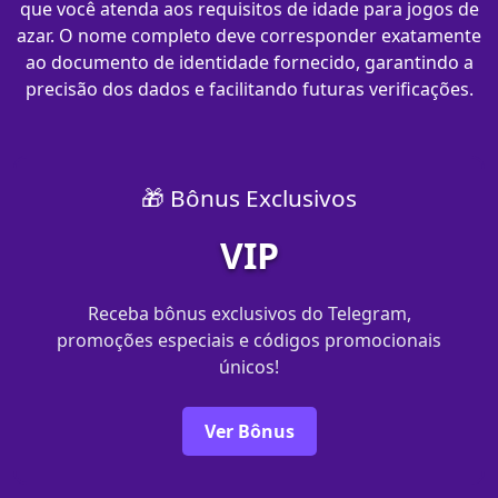
que você atenda aos requisitos de idade para jogos de
azar. O nome completo deve corresponder exatamente
ao documento de identidade fornecido, garantindo a
precisão dos dados e facilitando futuras verificações.
🎁 Bônus Exclusivos
VIP
Receba bônus exclusivos do Telegram,
promoções especiais e códigos promocionais
únicos!
Ver Bônus