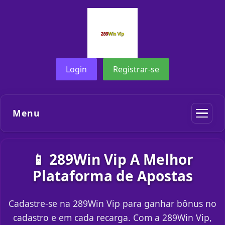
Login
Registrar-se
Menu
📱 289Win Vip A Melhor
Plataforma de Apostas
Cadastre-se na 289Win Vip para ganhar bônus no
cadastro e em cada recarga. Com a 289Win Vip,