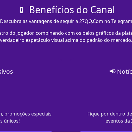
📱 Benefícios do Canal
Descubra as vantagens de seguir a 27QQ.Com no Telegra
stro do jogador, combinando com os belos gráficos da pla
verdadeiro espetáculo visual acima do padrão do mercado
sivos
📢 Notí
m, promoções especiais
Fique por dentro d
s únicos!
eventos da