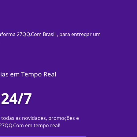
m
taforma 27QQ.Com Brasil , para entregar um
.
cias em Tempo Real
24/7
e todas as novidades, promoções e
 27QQ.Com em tempo real!