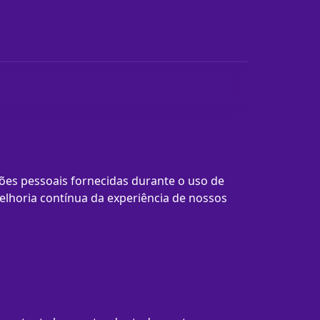
ões pessoais fornecidas durante o uso de
elhoria contínua da experiência de nossos