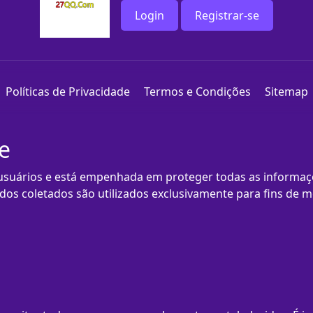
Login
Registrar-se
Políticas de Privacidade
Termos e Condições
Sitemap
de
 usuários e está empenhada em proteger todas as informaç
os coletados são utilizados exclusivamente para fins de m