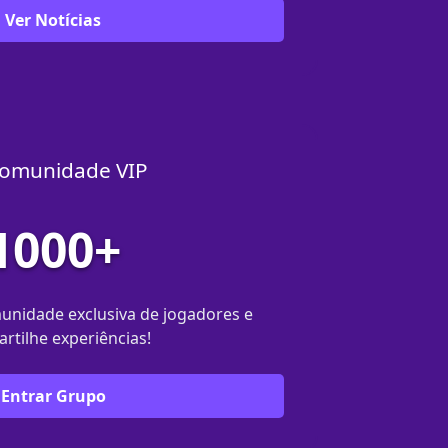
Ver Notícias
Comunidade VIP
1000+
unidade exclusiva de jogadores e
rtilhe experiências!
Entrar Grupo