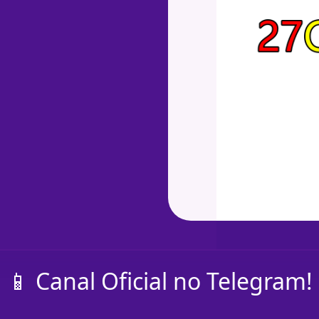
📱 Canal Oficial no Telegram!