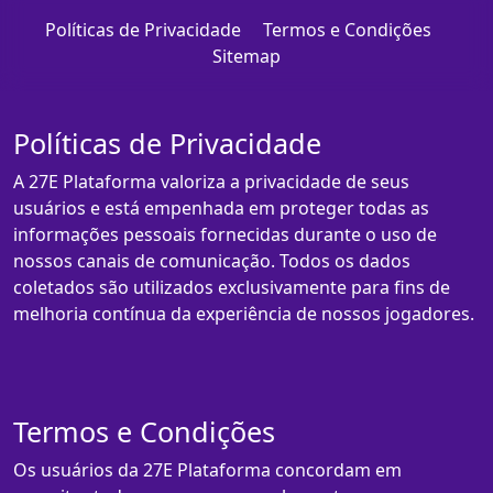
Políticas de Privacidade
Termos e Condições
Sitemap
Políticas de Privacidade
A 27E Plataforma valoriza a privacidade de seus
usuários e está empenhada em proteger todas as
informações pessoais fornecidas durante o uso de
nossos canais de comunicação. Todos os dados
coletados são utilizados exclusivamente para fins de
melhoria contínua da experiência de nossos jogadores.
Termos e Condições
Os usuários da 27E Plataforma concordam em