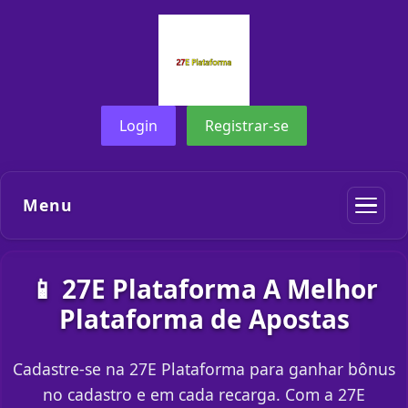
Login
Registrar-se
Menu
📱 27E Plataforma A Melhor
Plataforma de Apostas
Cadastre-se na 27E Plataforma para ganhar bônus
no cadastro e em cada recarga. Com a 27E