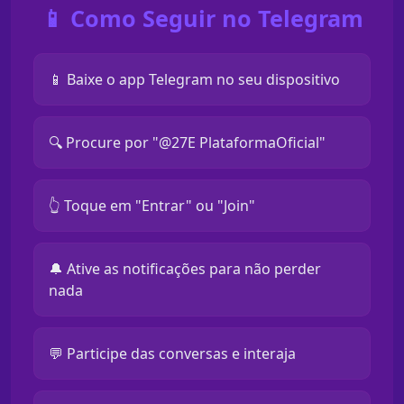
📱 Como Seguir no Telegram
📱 Baixe o app Telegram no seu dispositivo
🔍 Procure por "@27E PlataformaOficial"
👆 Toque em "Entrar" ou "Join"
🔔 Ative as notificações para não perder
nada
💬 Participe das conversas e interaja