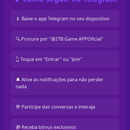
📱 Baixe o app Telegram no seu dispositivo
🔍 Procure por "@27B Game APPOficial"
👆 Toque em "Entrar" ou "Join"
🔔 Ative as notificações para não perder
nada
💬 Participe das conversas e interaja
🎁 Receba bônus exclusivos