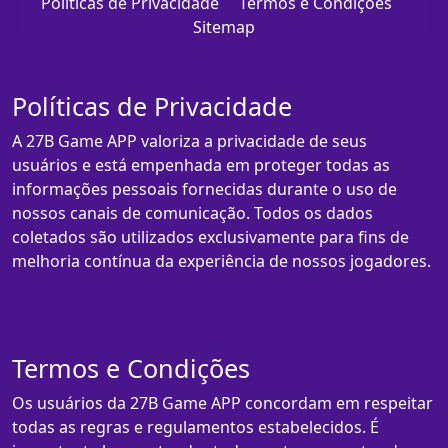
Políticas de Privacidade
Termos e Condições
Sitemap
Políticas de Privacidade
A 27B Game APP valoriza a privacidade de seus
usuários e está empenhada em proteger todas as
informações pessoais fornecidas durante o uso de
nossos canais de comunicação. Todos os dados
coletados são utilizados exclusivamente para fins de
melhoria contínua da experiência de nossos jogadores.
Termos e Condições
Os usuários da 27B Game APP concordam em respeitar
todas as regras e regulamentos estabelecidos. É