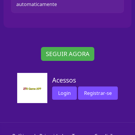
automaticamente
SEGUIR AGORA
Acessos
Login
Registrar-se