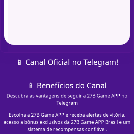
📱 Canal Oficial no Telegram!
📱 Benefícios do Canal
Descubra as vantagens de seguir a 27B Game APP no
Telegram
Escolha a 27B Game APP e receba alertas de vitória,
acesso a bônus exclusivos da 27B Game APP Brasil e um
sistema de recompensas confiável.