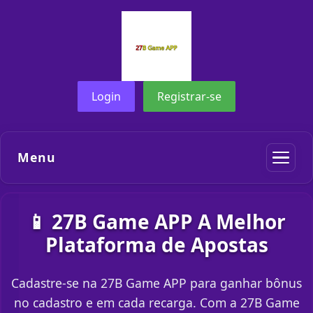
Login
Registrar-se
Menu
📱 27B Game APP A Melhor
Plataforma de Apostas
Cadastre-se na 27B Game APP para ganhar bônus
no cadastro e em cada recarga. Com a 27B Game