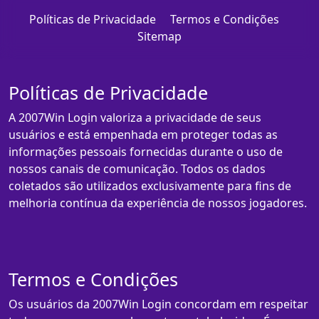
Políticas de Privacidade
Termos e Condições
Sitemap
Políticas de Privacidade
A 2007Win Login valoriza a privacidade de seus
usuários e está empenhada em proteger todas as
informações pessoais fornecidas durante o uso de
nossos canais de comunicação. Todos os dados
coletados são utilizados exclusivamente para fins de
melhoria contínua da experiência de nossos jogadores.
Termos e Condições
Os usuários da 2007Win Login concordam em respeitar