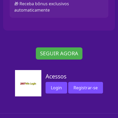
🎁 Receba bônus exclusivos
automaticamente
SEGUIR AGORA
Acessos
Login
Registrar-se