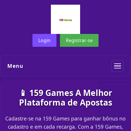
Login
Registrar-se
Menu
📱 159 Games A Melhor
Plataforma de Apostas
Cadastre-se na 159 Games para ganhar bônus no
cadastro e em cada recarga. Com a 159 Games,