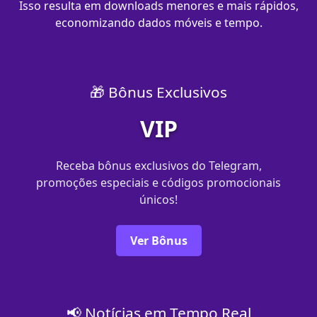
Isso resulta em downloads menores e mais rápidos,
economizando dados móveis e tempo.
🎁 Bônus Exclusivos
VIP
Receba bônus exclusivos do Telegram,
promoções especiais e códigos promocionais
únicos!
Ver Bônus
📢 Notícias em Tempo Real