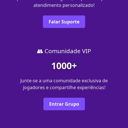
atendimento personalizado!
Falar Suporte
👥 Comunidade VIP
1000+
Junte-se a uma comunidade exclusiva de
jogadores e compartilhe experiências!
Entrar Grupo