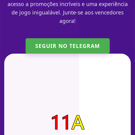
acesso a promoções incríveis e uma experiência
de jogo inigualável. Junte-se aos vencedores
agora!
SEGUIR NO TELEGRAM