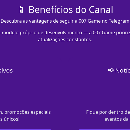
📱 Benefícios do Canal
Descubra as vantagens de seguir a 007 Game no Telegram
 modelo próprio de desenvolvimento — a 007 Game priori
atualizações constantes.
sivos
📢 Notí
m, promoções especiais
Fique por dentro d
s únicos!
eventos da