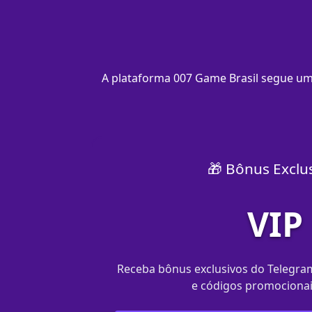
A plataforma 007 Game Brasil segue um
🎁 Bônus Exclu
VIP
Receba bônus exclusivos do Telegra
e códigos promocionai