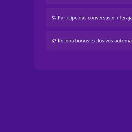
💬 Participe das conversas e interaj
🎁 Receba bônus exclusivos autom