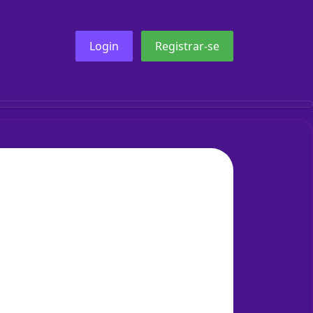
Login
Registrar-se