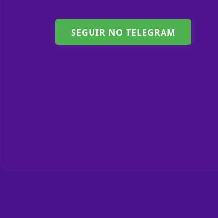
SEGUIR NO TELEGRAM