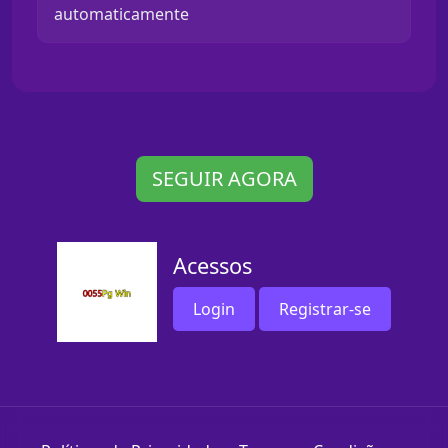
automaticamente
SEGUIR AGORA
Acessos
Login
Registrar-se