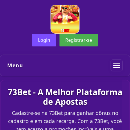
Login
Registrar-se
Menu
73Bet - A Melhor Plataforma
de Apostas
Cadastre-se na 73Bet para ganhar bônus no
cadastro e em cada recarga. Com a 73Bet, você
tem acesso a promoções incríveis e uma